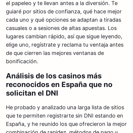
el papeleo y te llevan antes a la diversión. Te
guiaré por sitios de confianza, qué hace mejor
cada uno y qué opciones se adaptan a tiradas
casuales o a sesiones de altas apuestas. Los
lugares cambian rápido, así que sigue leyendo,
elige uno, regístrate y reclama tu ventaja antes
de que cierren las mejores ventanas de
bonificación.
Análisis de los casinos más
reconocidos en España que no
solicitan el DNI
He probado y analizado una larga lista de sitios
que te permiten registrarte sin DNI estando en
España, y he reunido los que ofrecieron la mejor
combinación de rapidez, métodos de pago y