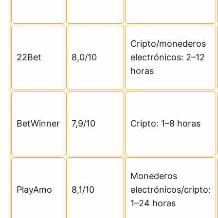
Cripto/monederos
22Bet
8,0/10
electrónicos: 2–12
horas
BetWinner
7,9/10
Cripto: 1–8 horas
Monederos
PlayAmo
8,1/10
electrónicos/cripto:
1–24 horas