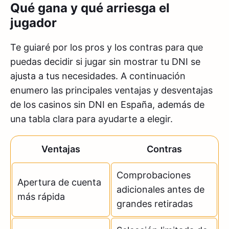
Qué gana y qué arriesga el
jugador
Te guiaré por los pros y los contras para que
puedas decidir si jugar sin mostrar tu DNI se
ajusta a tus necesidades. A continuación
enumero las principales ventajas y desventajas
de los casinos sin DNI en España, además de
una tabla clara para ayudarte a elegir.
Ventajas
Contras
Comprobaciones
Apertura de cuenta
adicionales antes de
más rápida
grandes retiradas