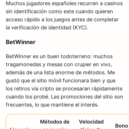
Muchos jugadores españoles recurren a casinos
sin identificación como este cuando quieren
acceso rápido a los juegos antes de completar
la verificación de identidad (KYC).
BetWinner
BetWinner es un buen todoterreno: muchos
tragamonedas y mesas con crupier en vivo,
además de una lista enorme de métodos. Me
gustó que el sitio móvil funcionara bien y que
los retiros vía cripto se procesaran rápidamente
cuando los probé. Las promociones del sitio son
frecuentes, lo que mantiene el interés.
Métodos de
Velocidad
Bono