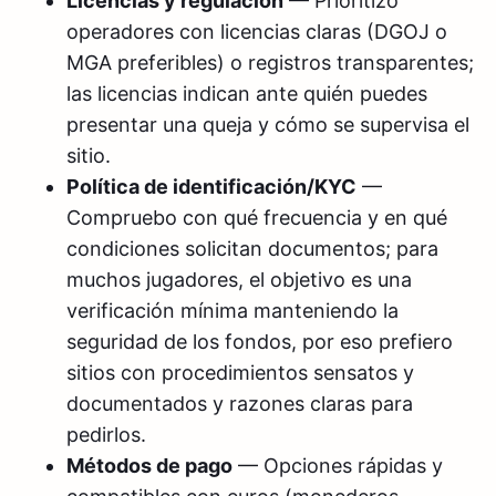
Licencias y regulación
— Prioritizo
operadores con licencias claras (DGOJ o
MGA preferibles) o registros transparentes;
las licencias indican ante quién puedes
presentar una queja y cómo se supervisa el
sitio.
Política de identificación/KYC
—
Compruebo con qué frecuencia y en qué
condiciones solicitan documentos; para
muchos jugadores, el objetivo es una
verificación mínima manteniendo la
seguridad de los fondos, por eso prefiero
sitios con procedimientos sensatos y
documentados y razones claras para
pedirlos.
Métodos de pago
— Opciones rápidas y