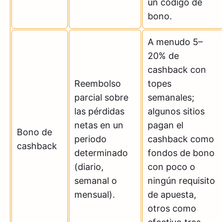
un código de
bono.
A menudo 5–
20% de
cashback con
Reembolso
topes
parcial sobre
semanales;
las pérdidas
algunos sitios
netas en un
pagan el
Bono de
periodo
cashback como
cashback
determinado
fondos de bono
(diario,
con poco o
semanal o
ningún requisito
mensual).
de apuesta,
otros como