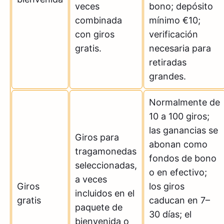
veces
bono; depósito
combinada
mínimo €10;
con giros
verificación
gratis.
necesaria para
retiradas
grandes.
Normalmente de
10 a 100 giros;
las ganancias se
Giros para
abonan como
tragamonedas
fondos de bono
seleccionadas,
o en efectivo;
a veces
Giros
los giros
incluidos en el
gratis
caducan en 7–
paquete de
30 días; el
bienvenida o