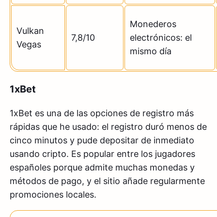
Monederos
Vulkan
7,8/10
electrónicos: el
Vegas
mismo día
1xBet
1xBet es una de las opciones de registro más
rápidas que he usado: el registro duró menos de
cinco minutos y pude depositar de inmediato
usando cripto. Es popular entre los jugadores
españoles porque admite muchas monedas y
métodos de pago, y el sitio añade regularmente
promociones locales.