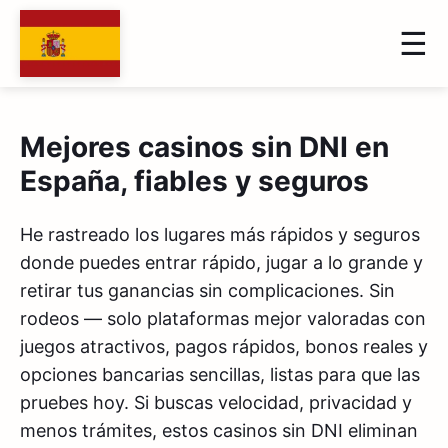
Mejores casinos sin DNI en
España, fiables y seguros
He rastreado los lugares más rápidos y seguros
donde puedes entrar rápido, jugar a lo grande y
retirar tus ganancias sin complicaciones. Sin
rodeos — solo plataformas mejor valoradas con
juegos atractivos, pagos rápidos, bonos reales y
opciones bancarias sencillas, listas para que las
pruebes hoy. Si buscas velocidad, privacidad y
menos trámites, estos casinos sin DNI eliminan