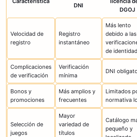
Característica
licencia de
DNI
DGOJ
Más lento
Velocidad de
Registro
debido a las
registro
instantáneo
verificacion
de identida
Complicaciones
Verificación
DNI obligato
de verificación
mínima
Bonos y
Más amplios y
Limitados po
promociones
frecuentes
normativa l
Mayor
Catálogo m
Selección de
variedad de
pequeño y
juegos
títulos