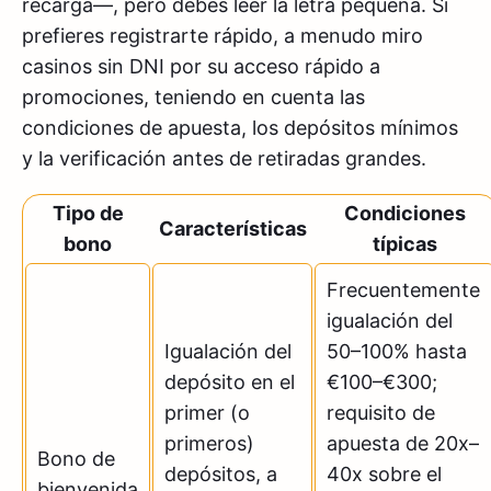
recarga—, pero debes leer la letra pequeña. Si
prefieres registrarte rápido, a menudo miro
casinos sin DNI por su acceso rápido a
promociones, teniendo en cuenta las
condiciones de apuesta, los depósitos mínimos
y la verificación antes de retiradas grandes.
Tipo de
Condiciones
Características
bono
típicas
Frecuentemente
igualación del
Igualación del
50–100% hasta
depósito en el
€100–€300;
primer (o
requisito de
primeros)
apuesta de 20x–
Bono de
depósitos, a
40x sobre el
bienvenida