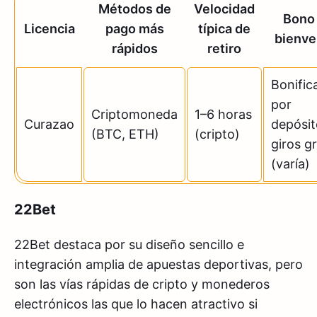
Métodos de
Velocidad
Bono
Licencia
pago más
típica de
bienve
rápidos
retiro
Bonific
por
Criptomoneda
1–6 horas
Curazao
depósit
(BTC, ETH)
(cripto)
giros gr
(varía)
22Bet
22Bet destaca por su diseño sencillo e
integración amplia de apuestas deportivas, pero
son las vías rápidas de cripto y monederos
electrónicos las que lo hacen atractivo si