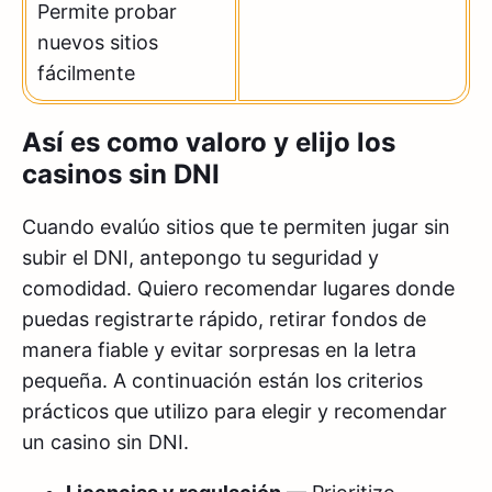
Permite probar
nuevos sitios
fácilmente
Así es como valoro y elijo los
casinos sin DNI
Cuando evalúo sitios que te permiten jugar sin
subir el DNI, antepongo tu seguridad y
comodidad. Quiero recomendar lugares donde
puedas registrarte rápido, retirar fondos de
manera fiable y evitar sorpresas en la letra
pequeña. A continuación están los criterios
prácticos que utilizo para elegir y recomendar
un casino sin DNI.