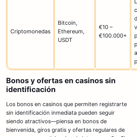
d
Bitcoin,
€10 –
v
Criptomonedas
Ethereum,
€100.000+
USDT
a
Bonos y ofertas en casinos sin
identificación
Los bonos en casinos que permiten registrarte
sin identificación inmediata pueden seguir
siendo atractivos—piensa en bonos de
bienvenida, giros gratis y ofertas regulares de